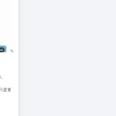
标。
只是更