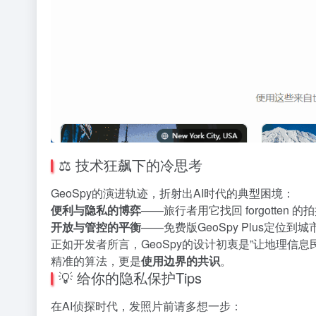
⚖️ 技术狂飙下的冷思考
GeoSpy的演进轨迹，折射出AI时代的典型困境：
便利与隐私的博弈
——旅行者用它找回 forgotten
开放与管控的平衡
——免费版GeoSpy Plus定位
正如开发者所言，GeoSpy的设计初衷是”让地理信
精准的算法，更是
使用边界的共识
。
💡 给你的隐私保护Tips
在AI侦探时代，发照片前请多想一步：