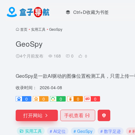
Ctrl+D收藏为书签
首页
•
实用工具
•
GeoSpy
GeoSpy
4个月前发布
168
0
0
GeoSpy是一款AI驱动的图像位置检测工具，只需上传
收录时间：
2026-04-08
0
0
0
0
0
打开网站
手机查看
实用工具
# AI定位
# GeoSpy
# 数字足迹
# 