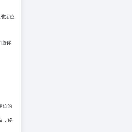
精准定位
知道你
球定位的
义，终