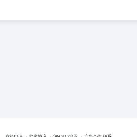
友链申请
隐私协议
Sitemap地图
广告合作·联系