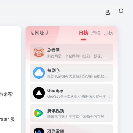
网址
日榜
周榜
月榜
剧盘网
剧盘网是一个全网热门短剧、影视、学习工作资源整合分享站，提供最新短剧影视资讯推荐、学习课程、兴趣爱好、以及工作资料等内容的网盘资源下载。
短剧仓
短剧仓是拥有大量短剧资源的在线搜索平台，提供了超过9999+的资源，用户可以在网页随意查找到不管是热门还是冷门的短剧。
GeoSpy
符串来帮
GeoSpy是一款AI驱动的图像位置检测工具，只需上传一张照片，AI就能快速分析并推断出拍摄地点。
腾讯视频
腾讯视频致力于打造中国领先的在线视频媒体平台，以丰富的内容、极致的观看体验、便捷的登录方式、多平台无缝应用体验以及快捷分享的产品特性，主要满足用户在线观看视频的需求。
ar 服
万兴爱画