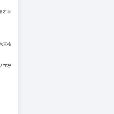
您刚才编
您直接
括在您