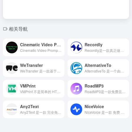
相关导航
Cinematic Video Prompt Engineer Skill
Recordly
Cinematic Video Prompt Engineer Skill 是一套面向 AI 视频生成模型设计的 Prompt Engineering Skill。它并不是视频生成模型，而是一套用于优化 Prompt 的技能模板，可以配合 ChatGPT、Codex 等支持 Skills 的 AI 助手使用，将简单的创意自动扩展为专业级电影镜头描述。
Recordly是一款真正做到“录屏 + 编辑”无缝一体化的开源屏幕录制工具。
WeTransfer
AlternativeTo
WeTransfer 是一款基于云端的数字化文件传输平台。它不强调文件在云端的永久存储，而是聚焦于从 A 点到 B 点的高效流转。
AlternativeTo 是一个由用户共同维护的开源平台，专注于为用户提供高质量的应用、软件和服务的替代方案。
VMPrint
RoadMP3
VMPrint 不是简单的 HTML 转 PDF 包装器，而是基于字体原生度量的底层排版虚拟机。它完全绕过浏览器 DOM 与无头浏览器依赖，直接通过JSON 指令流控制排版，基于 OpenType 字体的字距与字宽计算绝对坐标，确保相同输入在任何环境（浏览器、Node.js、Cloudflare Workers、AWS Lambda）都能输出完全一致的 PDF，解决跨平台排版漂移痛点。
RoadMP3是一款免费且易用的在线音频/视频转车载MP3工具，能够快速将各种音视频文件转换为车载兼容的MP3格式。
Any2Text
NiceVoice
Any2Text 是一款 完全免费、无限制、无需注册 的 AI 音视频转文字在线工具，专为内容创作者、会议记录者和语言学习者设计。
NiceVoice 是一款 免费 AI 语音克隆 在线工具