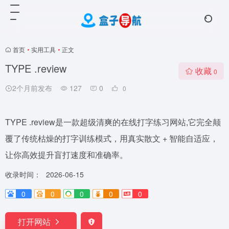
首页
•
实用工具
•
正文
TYPE .review
收藏
0
2个月前发布
127
0
0
TYPE .review是一款超级清爽的在线打字练习网站,它完全颠
覆了传统枯燥的打字训练模式，用真实散文 + 智能自适应，
让你高效提升盲打速度和准确率。
收录时间：
2026-06-15
0
0
0
0
0
打开网站