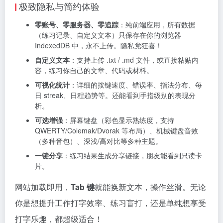
极致隐私与简约体验
零账号、零服务器、零追踪
：纯前端应用，所有数据
（练习记录、自定义文本）只保存在你的浏览器
IndexedDB 中，永不上传。隐私党狂喜！
自定义文本
：支持上传 .txt / .md 文件，或直接粘贴内
容，练习你自己的文章、代码或材料。
可视化统计
：详细的按键速度、错误率、指法分布、每
日 streak、日程趋势等。还能看到手指级别的表现分
析。
可选增强
：屏幕键盘（彩色显示熟练度，支持
QWERTY/Colemak/Dvorak 等布局）、机械键盘音效
（多种音包）、深浅/高对比等多种主题。
一键分享
：练习结果生成分享链接，朋友能看到只读卡
片。
网站加载即用，
Tab 键
就能换新文本，操作丝滑。无论
你是想提升工作打字效率、练习盲打，还是单纯想享受
打字乐趣，都超级适合！