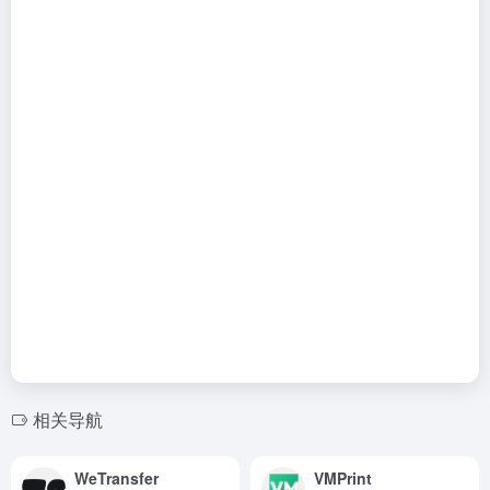
相关导航
WeTransfer
VMPrint