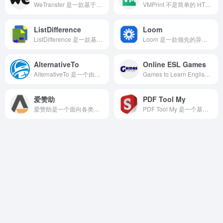
WeTransfer 是一款基于云端的数字化文件传输平台。它不强调文件在云端的永久存储，而是聚焦于从 A 点到 B 点的高效流转。
VMPrint 不是简单的 HTML 转 PDF 包装器，而是基于字体原生度量的底层排版虚拟机。它完全绕过浏览器 DOM 与无头浏览器依赖，直接通过JSON 指令流控制排版，基于 OpenType 字体的字距与字宽计算绝对坐标，确保相同输入在任何环境（浏览器、Node.js、Cloudflare Workers、AWS Lambda）都能输出完全一致的 PDF，解决跨平台排版漂移痛点。
ListDifference
Loom
ListDifference 是一款基于浏览器的在线列表比对工具，专为快速找出两组数据之间的差异与共性而打造。
Loom 是一款领先的异步视频消息平台。它允许用户通过快速录制屏幕、摄像头或两者兼有的视频，来代替繁琐的会议和邮件。
AlternativeTo
Online ESL Games
AlternativeTo 是一个由用户共同维护的开源平台，专注于为用户提供高质量的应用、软件和服务的替代方案。
Games to Learn English 是一个享誉全球的免费在线英语学习网站。它将枯燥的语法、单词和句型练习转化为几十款精美且充满互动的网页游戏。
爱赞助
PDF Tool My
爱赞助是一个面向各类内容创作者（如艺术家、作家、博主、音乐人、摄影师等）的会员制知识付费服务平台。
PDF Tool My 是一个基于网页的在线多功能 PDF 文档处理工具。它致力于为用户提供便捷、高效、安全的 PDF 文件操作服务，核心理念是让 PDF 操作变得简单。