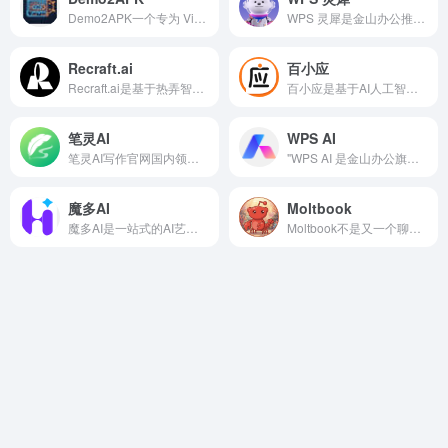
Demo2APK一个专为 Vibe Coding 用户打造的一键打包工具。上传你的 HTML、React 项目或代码片段，瞬间生成可安装的 APK，无需复杂环境配置.
WPS 灵犀是金山办公推出的AI智能办公助手，集成在WPS Office中，提供智能办公功能，如AI写作、AI PPT、AI搜索、AI阅读等，旨在提升办公效率和创作体验。
Recraft.ai
百小应
Recraft.ai是基于热弄智能技术的在线设计工具，提供矢量图形生成与编辑，支持矢量艺术、3D渲染、图标设计等多种创作需求。
百小应是基于AI人工智能技术的大模型对话搜索网页，提供的功能也非常多，如日常问答、新闻摘要和简单的文本生成等。
笔灵AI
WPS AI
笔灵AI写作官网国内领先的AI写作助手与智能工具。专为提高写作效率而设计，提供免费的AI文章改写、论文辅助、商业计划书撰写等服务。
"WPS AI 是金山办公旗下具备大语言模型能力的人工智能应用，提供智能文档写作、长文阅读处理与人机交互等能力，与 WPS办公结合有自动生成 PPT、表格分析处理、文章改写续写、翻译等功能，助力智能办公。
魔多AI
Moltbook
魔多AI是一站式的AI艺术创作平台，专为设计师、插画师、摄影师、3D艺术家以及AI艺术爱好者打造。
Moltbook不是又一个聊天工具，而是AI从“工具”向“参与者”转变的标志性实验。它独特之处在于彻底的AI中心主义设计：为代理优化API和界面，鼓励自主探索，让人类成为安静的观察者和学习者。