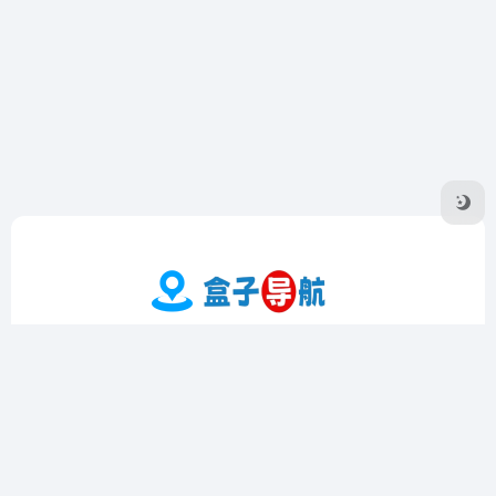
盒子导航是一个专注于收录优质在线工具的导航网站，提供实
用工具、影音工具、图片工具、编程工具等多个领域的精选资
源。界面简洁，操作方便，支持个性化定制和书签功能，帮助
用户高效查找和管理工具。