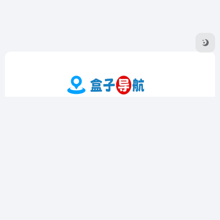
盒子导航是一个专注于收录优质在线工具的导航网站，提供实
用工具、影音工具、图片工具、编程工具等多个领域的精选资
源。界面简洁，操作方便，支持个性化定制和书签功能，帮助
用户高效查找和管理工具。
友链申请
隐私协议
Sitemap地图
广告合作·联系
Copyright © 2026
盒子导航