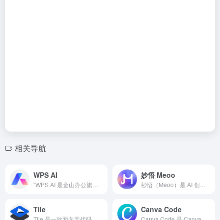
相关导航
WPS AI
妙悟 Meoo
"WPS AI 是金山办公旗下具备大语言模型能力的人工智能应用，提供智能文档写作、长文阅读处理与人机交互等能力，与 WPS办公结合有自动生成 PPT、表格分析处理、文章改写续写、翻译等功能，助力智能办公。
秒悟（Meoo）是 AI 创作平台，一句话生成网页应用、H5、PPT 和数据可视化。无需编程基础，想到即做到。
Tile
Canva Code
Tile 是一款面向无代码人群的 AI 驱动原生移动应用开发平台。用户通过可视化拖拽编辑器即可拼装界面，再由平台专属 AI 代理自动处理认证、支付、CMS 等后端逻辑，最终一键生成可上架。
Canva Code 是 Canva AI 生态中的一项新能力，它通过自然语言生成 HTML、CSS、JavaScript 等前端代码，并自动完成运行环境配置。