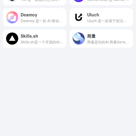
Deamoy
Uluch
Deamoy 是一款 AI 驱动的全链路建站平台，帮助个人开发者、自由设计师以及企业团队把创意快速转化为高质量、专业的网站。
Uluch 是一款基于前沿人工智能技术的在线图片锐化与去模糊平台，用户只需在浏览器中上传照片，即可在数秒内得到清晰、细腻的高分辨率图像。
Skills.sh
商量
Skills.sh是一个开源的AI Agent技能生态系统。它提供了一个标准化、可复用的能力库，允许开发者通过简单的命令行操作为各种AI Agent集成特定功能。
商量是你的AI 商量Sensechat是你的AI聊天问答助手，擅长总结财经资讯、解读政策、分析财报，也可以辅助文案创作、生成图片、编写代码，或畅聊你感兴趣的话题。