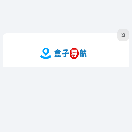
盒子导航是一个专注于收录优质在线工具的导航网站，提供实
用工具、影音工具、图片工具、编程工具等多个领域的精选资
源。界面简洁，操作方便，支持个性化定制和书签功能，帮助
用户高效查找和管理工具。
友链申请
隐私协议
Sitemap地图
广告合作·联系
Copyright © 2026
盒子导航