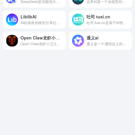
DeepSeek是功能强大的ai工具，它提供的免费功能，基本就可以满足普通用户的需求，如包括文本生成、问题回答、文档分析、代码生成、多语言翻译等。
边界AI是一个全能型AI生成平台，提供前沿的智能AI对话、AI写作、AI画图、AI生成及AI改写技术。我们的工具聚合了多种AI生成模型，旨在优化和创新您的内容创作流程，无论是精准的文本生成、创意绘画、高效改写或先进的生成技术，边界AI都能满足您的需求。
LiblibAI
吐司 tusi.cn
AI绘画原创模型分享社区，10万+模型免费下载;原汁原味的webUI、comfyUI，在线AI绘图工具免费使用，还可在线进行模型训练。
吐司 tusi.cn是基于AI智能技术的在线ai图像生成工具，用户可以直接免费在平台上生成自己想要的图像。
Open Claw龙虾小卫士
通义ai
Open Claw龙虾小卫士是专注安全巡检Skill,助你定期检查系统安全、防范潜在风险，让你的AI助手跑得更安心、更稳健！
通义是一个通情达义的国产AI模型，可以帮你解答问题、文档阅读、联网搜索并写作总结，最多支持1000万字的文档速读。