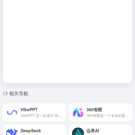
相关导航
VibePPT
360智图
VibePPT 是一款基于 AI 的在线演示文稿生成平台，用户只需输入主题或关键字，系统即可自动生成结构完整、配色协调、图文并茂的 PPT 页面。
360智图是一个专业的图片版权查询平台，基于360搜索算法和...
DeepSeek
边界AI