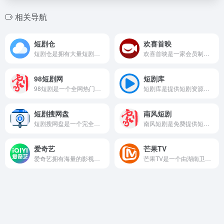
相关导航
短剧仓
欢喜首映
短剧仓是拥有大量短剧资源的在线搜索平台，提供了超过9999+的资源，用户可以在网页随意查找到不管是热门还是冷门的短剧。
欢喜首映是一家会员制与收费点播相结合的精选影视平台，覆盖PC、移动、电视三大终端，秉承“精选好戏，尽情欢喜”的内容理念，为用户甄选海内外影视内容。
98短剧网
短剧库
98短剧是一个全网热门短剧资源整合分享站，提供最新最快的短剧视频观看分享和短剧网盘资源下载
短剧库是提供短剧资源分享搜索的平台，短剧的储存资源超级多，全网热门短剧都可以在这里查找到。
短剧搜网盘
南风短剧
短剧搜网盘是一个完全免费、无广告、无需注册的短剧资源搜索引擎，用户可以轻松地搜索并下载全网的短剧资源，享受便捷的观影体验。
南风短剧是免费提供短剧在线看的平台，网站的资源非常丰富，涵盖了各种各样的题材，如悬疑、甜爱、穿越等，用户都可以在网站找到资源。
爱奇艺
芒果TV
爱奇艺拥有海量的影视内容，涵盖电影、电视剧、动漫、综艺、纪录片、儿童、教育、科技、时尚、公益、游戏、旅游等多个领域。
芒果TV是一个由湖南卫视打造的在线视频平台，提供丰富的影视内容，包括电视剧、电影、综艺等。