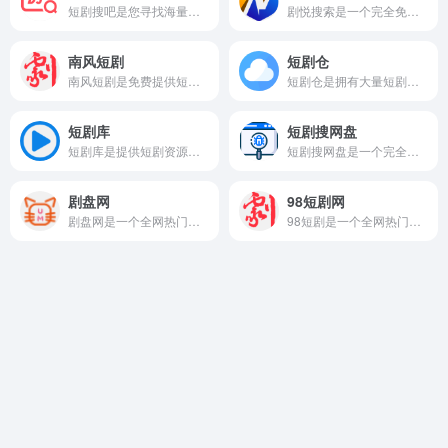
短剧搜吧是您寻找海量免费完整版短剧资源的最佳搜索引擎！涵盖最新的抖音短剧、快手短剧、微短剧等全网短剧网盘资源，免费无广。
剧悦搜索是一个完全免费的网站，用户无需支付任何费用即可观看大量的影视资源。
南风短剧
短剧仓
南风短剧是免费提供短剧在线看的平台，网站的资源非常丰富，涵盖了各种各样的题材，如悬疑、甜爱、穿越等，用户都可以在网站找到资源。
短剧仓是拥有大量短剧资源的在线搜索平台，提供了超过9999+的资源，用户可以在网页随意查找到不管是热门还是冷门的短剧。
短剧库
短剧搜网盘
短剧库是提供短剧资源分享搜索的平台，短剧的储存资源超级多，全网热门短剧都可以在这里查找到。
短剧搜网盘是一个完全免费、无广告、无需注册的短剧资源搜索引擎，用户可以轻松地搜索并下载全网的短剧资源，享受便捷的观影体验。
剧盘网
98短剧网
剧盘网是一个全网热门短剧、影视、学习工作资源整合分享站，提供最新短剧影视资讯推荐、学习课程、兴趣爱好、以及工作资料等内容的网盘资源下载。
98短剧是一个全网热门短剧资源整合分享站，提供最新最快的短剧视频观看分享和短剧网盘资源下载