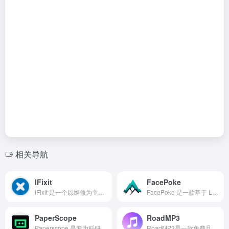
相关导航
IFixit
FacePoke
iFixit 是一个以维修为主题的全球性互助社区。从一个一个的设备开始，让我们来一步一个脚印一点一点的修复这个世界。
FacePoke 是一款基于 LivePortrait 框架的在线 AI 工具，专注于实时编辑人像的面部表情和头部姿态。
PaperScope
RoadMP3
Paperscope 是专为科研工作者、在校师生以及企业研发团队打造的全链路学术服务平台。
RoadMP3是一款免费且易用的在线音频/视频转车载MP3工具，能够快速将各种音视频文件转换为车载兼容的MP3格式。