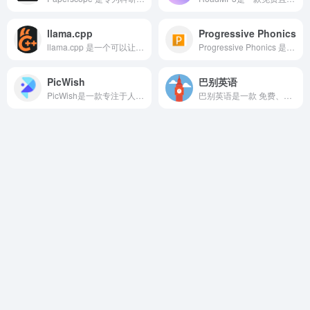
llama.cpp
Progressive Phonics
llama.cpp 是一个可以让大语言模型在本地电脑运行的推理框架。
Progressive Phonics 是一个全方位的、全功能的一站式英语阅读与写作学习项目。它的核心理念是通过进阶式（Progressive）的教学，让孩子在轻松、有趣的氛围中掌握自然拼读（Phonics）。
PicWish
巴别英语
PicWish是一款专注于人工智能图像处理的在线平台，旨在通过AI自动化技术简化复杂的图片编辑流程。
巴别英语是一款 免费、无广告、无需注册 的英语学习网站，凭借丰富的影视资源和多种学习模式，为用户提供轻松高效的学习体验。