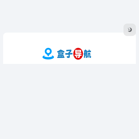
盒子导航是一个专注于收录优质在线工具的导航网站，提供实
用工具、影音工具、图片工具、编程工具等多个领域的精选资
源。界面简洁，操作方便，支持个性化定制和书签功能，帮助
用户高效查找和管理工具。
友链申请
隐私协议
Sitemap地图
广告合作·联系
Copyright © 2026
盒子导航