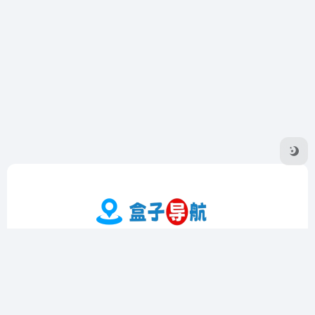
盒子导航是一个专注于收录优质在线工具的导航网站，提供实
用工具、影音工具、图片工具、编程工具等多个领域的精选资
源。界面简洁，操作方便，支持个性化定制和书签功能，帮助
用户高效查找和管理工具。