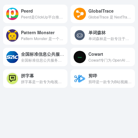
Peerd
GlobalTrace
Peerd是ClickUp平台推出的新一代AI引擎，不再是孤立的AI助手，而是深度嵌入ClickUp工作空间，实时连接你的任务（Tasks）、文档（Docs）、聊天、邮件、GitHub、Figma等工具，自动构建团队集体知识库。
GlobalTrace 是 NextTrace × Globalping 强强联合的开源 Web 路由追踪项目。它借助 Globalping 遍布全球的探测节点发起 MTR 测量，再结合 NextTrace 强大的骨干网 IP 数据库，为你呈现精准的网络路径诊断结果。
Pattern Monster
单词森林
Pattern Monster 是一个专注于在线高质量 SVG 图案生成的创意平台，致力于为设计师、开发者以及品牌创意人员提供可高度定制的重复图案资源。
单词森林是一款专注于词汇记忆与学习的在线背单词工具，兼容网页端和微信小程序，帮助用户利用碎片时间进行英语单词学习。
全国标准信息公共服务平台
Cowart
全国标准信息公共服务平台由国家标准化管理委员会牵头建设，整合国家、行业、地方、企业、国际等多层次标准资源，面向政府、企业、科研机构和个人提供权威、及时的标准查询与服务。平台不仅支撑国内标准化工作，还对接ISO、IEC等国际组织及主要发达国家的标准体系，为中国参与全球标准化提供数据与技术保障。
Cowart专门为 OpenAI Codex 用户打造的本地无限画布插件。基于 tldraw 构建，简单几步就能在本地打开一个强大、可视化工作空间，彻底改变我们和AI协作生成/迭代图片的方式。
拼字幕
剪哔
拼字幕是一款专为电视剧、电影爱好者打造的免费在线工具，能够将多张截图快速拼接成一张带字幕的长图，特别适合在朋友圈、社交媒体上分享精彩瞬间。
剪哔是一款专为B站视频内容打造的免费在线提取与剪辑工具。