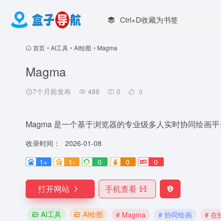
Ctrl+D收藏为书签
首页
•
AI工具
•
AI绘图
•
Magma
Magma
7个月前发布
488
0
0
Magma 是一个基于浏览器的专业级多人实时协同绘画平
收录时间：
2026-01-08
1+
1-
0
0
0
打开网站
手机查看
AI工具
AI绘图
# Magma
# 协同绘画
# 