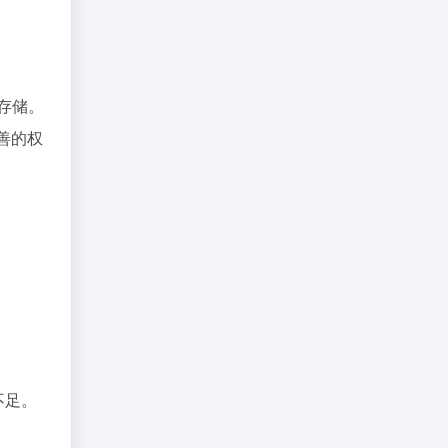
布存储。
完善的权
不足。