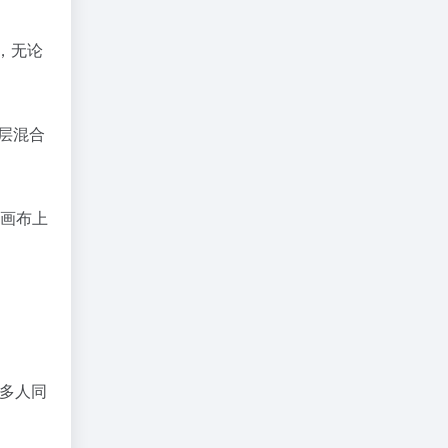
接，无论
层混合
画布上
其多人同