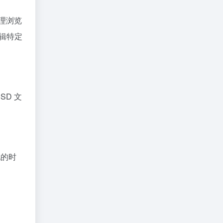
理浏览
编辑特定
SD 文
化的时