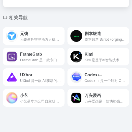
相关导航
元镜
剧本锻造
元镜依托智灵动力人机快生引擎，融合创意脚本生成、多模态分镜设计和一键成片功能，提供高效专业的内容创作解决方案，适配短视频、广告、宣传片等多场景需求。
剧本锻造 Script Forging专门帮你把手上的成熟故事，转化为专业影视剧本、分镜表和数字资产清单。
FrameGrab
Kimi
FrameGrab 是一款专门用于在线提取视频截图并制作视频预览图、封面图的免费工具。
Kimi是基于ai智能技术的一款超强ai助手工具，对话过程非常的完美，思考的过程，参考的内容等，都会有明确的来源。
UXbot
Codex++
UXbot 是一款 AI 驱动的全平台界面设计与原型制作工具，面向产品经理、UX 设计师、创业者和开发者。
Codex++ 是一个针对 Codex 桌面客户端的第三方增强增强工具。 它通过无感注入的方式，在不重构官方客户端的前提下，直接为你的 Codex 注入灵魂。
小艺
万兴爱画
小艺是华为公司自主研发的AI智慧助手，基于最新的人工智能技术，提供了AI知识问答、AI写作、AI文档阅读、文档助手、编码助手、鸿蒙代码生成、鸿蒙代码问答、AI识图等多种AI功能，全面提升用户的生活质量和工作学习效率，打造“随时随地 问问小艺”的便捷体验。
万兴爱画是一款功能强大且易于使用的AI绘画工具，适合各类用户群体。