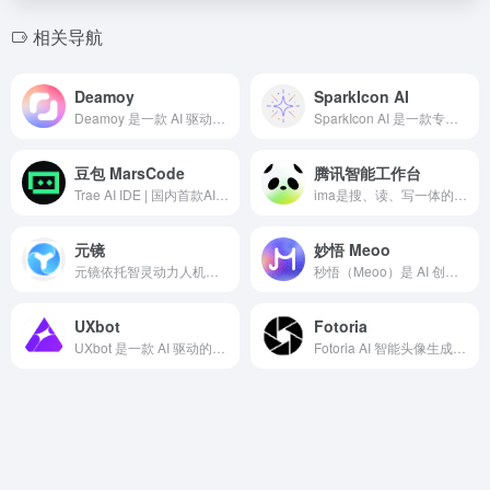
相关导航
Deamoy
SparkIcon AI
Deamoy 是一款 AI 驱动的全链路建站平台，帮助个人开发者、自由设计师以及企业团队把创意快速转化为高质量、专业的网站。
SparkIcon AI 是一款专注图标生成的 AI 平台，支持从文字描述或草图直接生成 SVG/PNG 格式的矢量图标。
豆包 MarsCode
腾讯智能工作台
Trae AI IDE | 国内首款AI原生集成开发环境，深度集成Doubao-1.5-pro与DeepSeek模型，支持中文自然语言一键生成完整代码框架，实时预览前端效果并智能修复BUG。首创Builder模式实现需求到代码的自动化开发，兼容Windows/macOS系统，官网下载即用。
ima是搜、读、写一体的效率工具，旨在帮助有较强知识获取、信息处理、内容输出需求的用户，提升学习、办公效率。
元镜
妙悟 Meoo
元镜依托智灵动力人机快生引擎，融合创意脚本生成、多模态分镜设计和一键成片功能，提供高效专业的内容创作解决方案，适配短视频、广告、宣传片等多场景需求。
秒悟（Meoo）是 AI 创作平台，一句话生成网页应用、H5、PPT 和数据可视化。无需编程基础，想到即做到。
UXbot
Fotoria
UXbot 是一款 AI 驱动的全平台界面设计与原型制作工具，面向产品经理、UX 设计师、创业者和开发者。
Fotoria AI 智能头像生成器是一款专为个人与企业打造的一站式AI头像制作平台，凭借先进的 TruLike™ 技术，帮助用户在几分钟内将普通自拍照转化为高质量、专业级的职业头像，省时省钱，轻松提升形象价值。