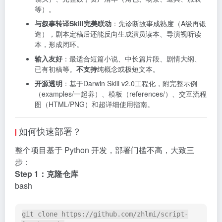
等）。
与叙事转译Skill完美联动
：先诊断故事成熟度（A级再锻
造），剧本定稿后还能反向生成演员读本、导演视听读
本，形成闭环。
输入友好
：最适合短篇小说、中长篇片段、剧情大纲、
已有初稿等。
不支持
纯概念或极短文本。
开源透明
：基于Darwin Skill v2.0工程化，附完整示例
（examples/一起养）、模板（references/）、交互流程
图（HTML/PNG）和超详细使用指南。
如何快速部署？
整个项目基于 Python 开发，部署门槛不高，大致三
步：
Step 1：克隆仓库
bash
git
 clone https://github.com/zhlmi/script-