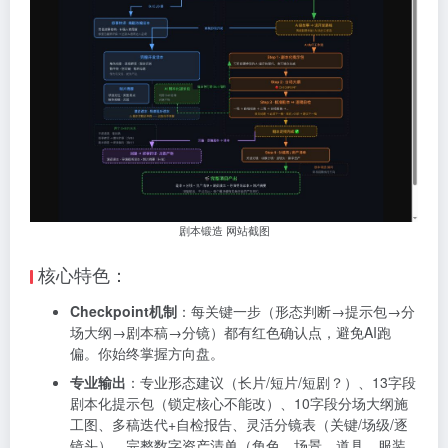
剧本锻造 网站截图
核心特色：
Checkpoint机制
：每关键一步（形态判断→提示包→分
场大纲→剧本稿→分镜）都有红色确认点，避免AI跑
偏。你始终掌握方向盘。
专业输出
：专业形态建议（长片/短片/短剧？）、13字段
剧本化提示包（锁定核心不能改）、10字段分场大纲施
工图、多稿迭代+自检报告、灵活分镜表（关键/场级/逐
镜头）、完整数字资产清单（角色、场景、道具、服装