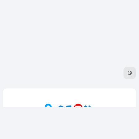
盒子导航是一个专注于收录优质在线工具的导航网站，提供实
用工具、影音工具、图片工具、编程工具等多个领域的精选资