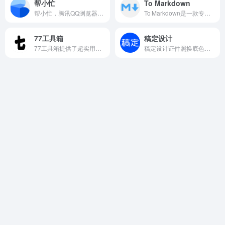
帮小忙
To Markdown
帮小忙，腾讯QQ浏览器在线工具箱平台，提供证件照生成，表情包制作，PDF转换，文字提取，二维码生成，数据校验、照片修复、插件安装等在线服务，让你无忧生活。
To Markdown是一款专注于将 PDF、Word、PPT、Excel 等常见文档“一键”转换为干净、结构完整的 Markdown 格式的在线工具。
77工具箱
稿定设计
77工具箱提供了超实用在线工具网页，网站的内容包含日常生活、学习和工作中常用的各种工具，如图片处理、文档转换、单位换算、日期时间管理等。
稿定设计证件照换底色工具，一键快速制作各类型证件照，生活照变证件照，尺寸随心定，智能美颜，快速更换证件照底色。