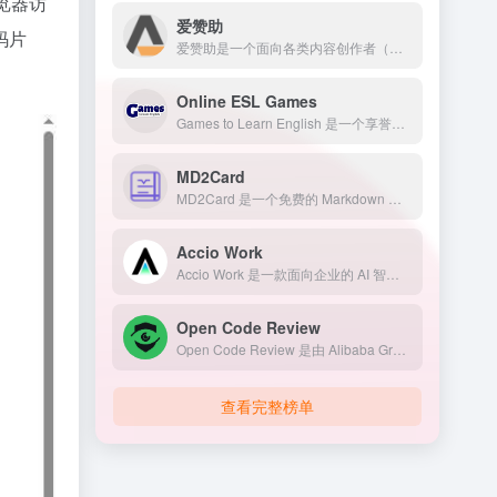
览器访
爱赞助
码片
爱赞助是一个面向各类内容创作者（如艺术家、作家、博主、音乐人、摄影师等）的会员制知识付费服务平台。
Online ESL Games
Games to Learn English 是一个享誉全球的免费在线英语学习网站。它将枯燥的语法、单词和句型练习转化为几十款精美且充满互动的网页游戏。
MD2Card
MD2Card 是一个免费的 Markdown 转知识卡片工具，支持一键生成小红书风格海报、社交媒体文案排版，让创作者轻松制作精美的图文内容。支持多种主题风格、长文自动拆分、一键导出图片，让你的创作更加高效。
Accio Work
Accio Work 是一款面向企业的 AI 智能体平台，通过先进的人工智能技术，将日常办公、业务流程、数据分析等任务智能化、自动化。
Open Code Review
Open Code Review 是由 Alibaba Group 开源的一套 AI 驱动代码审查平台。项目通过接入大模型，对代码变更进行自动分析，并生成专业的审查建议。
查看完整榜单