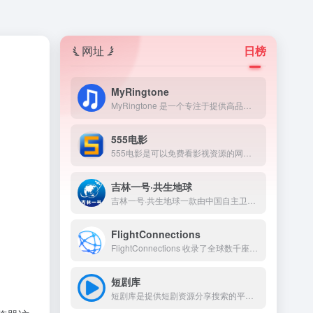
网址
日榜
MyRingtone
MyRingtone 是一个专注于提供高品质手机铃声、闹钟铃声及通知提示音免费下载的在线平台。
555电影
555电影是可以免费看影视资源的网页，包含电影、电视剧、综艺、动漫等资源，还有海外一些比较热门的电影、电视也可以看到。
吉林一号·共生地球
吉林一号·共生地球一款由中国自主卫星星座孵化的地理信息平台，目前在轨百余颗卫星，环绕地球四季无休，甄选2%优质影像，构建起全球领先的亚米级遥感数据体系。
FlightConnections
FlightConnections 收录了全球数千座机场、数百家航空公司的航线数据，通过交互式地图展示机场之间的航线网络。用户只需要输入机场、城市或国家名称，就能立即查看所有直飞目的地，以及相关航空公司、航班频率、飞行时间等信息。
短剧库
短剧库是提供短剧资源分享搜索的平台，短剧的储存资源超级多，全网热门短剧都可以在这里查找到。