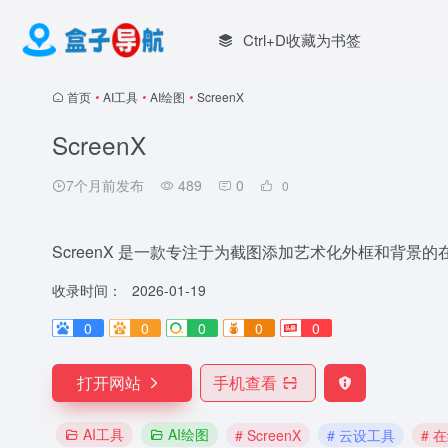
Ctrl+D收藏为书签
首页
•
AI工具
•
AI绘图
•
ScreenX
ScreenX
7个月前发布
489
0
0
ScreenX 是一款专注于为截图添加艺术化外框和背景
收录时间：
2026-01-19
0
0
0
0
0
打开网站
手机查看
AI工具
AI绘图
# ScreenX
# 云设工具
# 