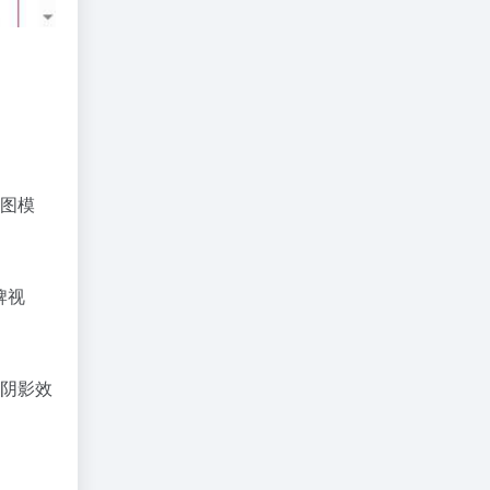
图模
牌视
阴影效