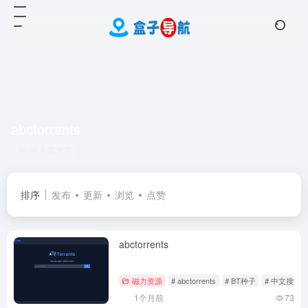
abctorrents
共 1 篇文章
排序
发布
更新
浏览
点赞
abctorrents
磁力资源
# abctorrents
# BT种子
# 中文搜索
1个月前
73