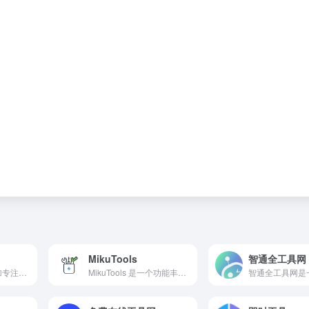
MikuTools
智通全工具网
记灵在线工具，更加专注于生活中常用的，好用的实用性工具。目前已经推出了PDF工具、音频工具、视频工具、图片工具、文档工具、文字工具等日常高频率使用的在线工具。
MikuTools 是一个功能丰富、完全免费的在线工具集合网站，为用户提供多种实用工具，涵盖图片处理、文本转换、编程辅助、数据换算等多个领域。