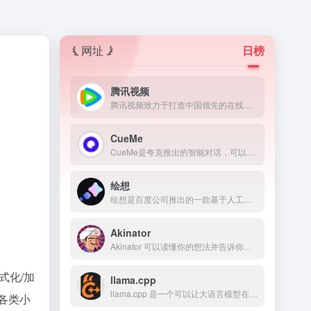
网址
日榜
腾讯视频
腾讯视频致力于打造中国领先的在线视频媒体平台，以丰富的内容、极致的观看体验、便捷的登录方式、多平台无缝应用体验以及快捷分享的产品特性，主要满足用户在线观看视频的需求。
CueMe
CueMe是夸克推出的智能对话，可以帮助用户在写作方面更好的帮助，如文本生成、推广文案、多题材写作等。
绘想
绘想是百度公司推出的一款基于人工智能技术的视频生成与创作平台。它整合了百度文心大模型的语义理解、自然语言处理、图像识别及语音合成等.
Akinator
Akinator 可以读懂你的想法并告诉你你在想什么角色，就像变魔术一样。想一想一个真实或虚构的角色，回答几个问题，Akinator 就会尝试猜测它是谁。你敢挑战精灵吗？
式化/加
llama.cpp
llama.cpp 是一个可以让大语言模型在本地电脑运行的推理框架。
各类小