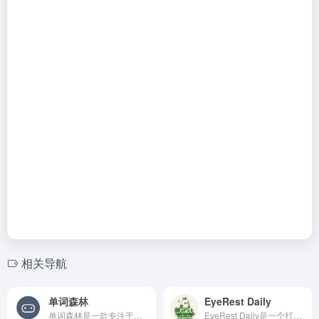
相关导航
单词森林
EyeRest Daily
单词森林是一款专注于词汇记忆与学习的在线背单词工具，兼容网页端和微信小程序，帮助用户利用碎片时间进行英语单词学习。
EyeRest Daily是一个打开即用、无需注册、无需下载的网页护眼工具，专为长时间看电脑、手机、平板、读书、学习和工作的人设计。