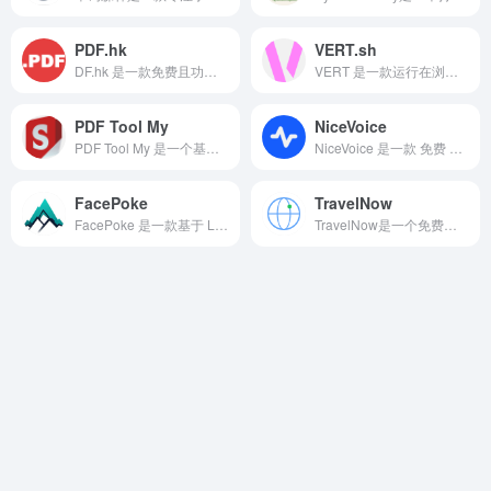
PDF.hk
VERT.sh
DF.hk 是一款免费且功能丰富的在线 PDF 处理平台，支持多达 50 多项实用工具。
VERT 是一款运行在浏览器中的文件转换工具，所有图像、音频与文档的转换均在您的设备本地完成，使用 WebAssembly 技术实现高性能处理，无需上传文件。
PDF Tool My
NiceVoice
PDF Tool My 是一个基于网页的在线多功能 PDF 文档处理工具。它致力于为用户提供便捷、高效、安全的 PDF 文件操作服务，核心理念是让 PDF 操作变得简单。
NiceVoice 是一款 免费 AI 语音克隆 在线工具
FacePoke
TravelNow
FacePoke 是一款基于 LivePortrait 框架的在线 AI 工具，专注于实时编辑人像的面部表情和头部姿态。
TravelNow是一个免费、实时更新的交互式签证要求查询平台，专为全球旅行者打造，帮你轻松规划无忧之旅！