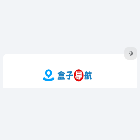
盒子导航是一个专注于收录优质在线工具的导航网站，提供实
用工具、影音工具、图片工具、编程工具等多个领域的精选资
源。界面简洁，操作方便，支持个性化定制和书签功能，帮助
用户高效查找和管理工具。
友链申请
隐私协议
Sitemap地图
广告合作·联系