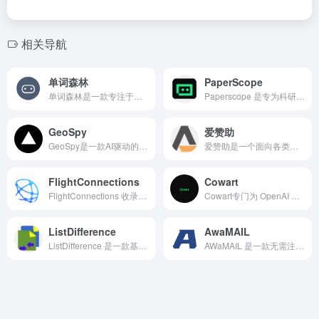
相关导航
单词森林
PaperScope
单词森林是一款专注于词汇记忆与学习的在线背单词工具，兼容网页端和微信小程序，帮助用户利用碎片时间进行英语单词学习。
Paperscope 是专为科研工作者、在校师生以及企业研发团队打造的全链路学术服务平台。
GeoSpy
爱赞助
GeoSpy是一款AI驱动的图像位置检测工具，只需上传一张照片，AI就能快速分析并推断出拍摄地点。
爱赞助是一个面向各类内容创作者（如艺术家、作家、博主、音乐人、摄影师等）的会员制知识付费服务平台。
FlightConnections
Cowart
FlightConnections 收录了全球数千座机场、数百家航空公司的航线数据，通过交互式地图展示机场之间的航线网络。用户只需要输入机场、城市或国家名称，就能立即查看所有直飞目的地，以及相关航空公司、航班频率、飞行时间等信息。
Cowart专门为 OpenAI Codex 用户打造的本地无限画布插件。基于 tldraw 构建，简单几步就能在本地打开一个强大、可视化工作空间，彻底改变我们和AI协作生成/迭代图片的方式。
ListDifference
AwaMAIL
ListDifference 是一款基于浏览器的在线列表比对工具，专为快速找出两组数据之间的差异与共性而打造。
AWaMAIL 是一款无需注册、完全匿名的临时邮箱平台，专为需要一次性邮件接收的用户设计。