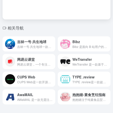
相关导航
吉林一号·共生地球
Bibz
吉林一号·共生地球一款由中国自主卫星星座孵化的地理信息平台，目前在轨百余颗卫星，环绕地球四季无休，甄选2%优质影像，构建起全球领先的亚米级遥感数据体系。
Bibz 是面向 B 站用户的免费在线工具箱，提供一站式视频解析下载、音频抽取、弹幕查询与导出等服务。
网易云课堂
WeTransfer
网易云课堂，一个专注于成人终身学习的在线教育平台。立足于实用性的要求, 与优质的教育内容创作者一起，为您提供全面、有效的在线学习内容。
WeTransfer 是一款基于云端的数字化文件传输平台。它不强调文件在云端的永久存储，而是聚焦于从 A 点到 B 点的高效流转。
CUPS Web
TYPE .review
CUPS Web是一款开源的网页版打印管理系统。它在CUPS（Linux标准打印系统）基础上，提供了现代化的Web界面，支持通过浏览器上传文件并远程打印。
TYPE .review是一款超级清爽的在线打字练习网站,它完全颠覆了传统枯燥的打字训练模式，用真实散文 + 智能自适应，让你高效提升盲打速度和准确率。
AwaMAIL
抱抱猪-素食烹饪指南
AWaMAIL 是一款无需注册、完全匿名的临时邮箱平台，专为需要一次性邮件接收的用户设计。
抱抱猪注于纯素食品贸易，致力于为消费者提供健康、环保、美味的植物性饮食选择。