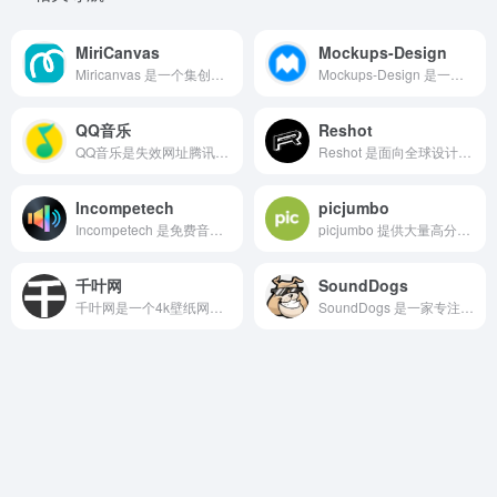
MiriCanvas
Mockups-Design
Miricanvas 是一个集创意设计、内容制作与视觉表达于一体的在线设计平台。它致力于为全球用户提供便捷、高效、专业的云端设计工具和海量资源。
Mockups‑Design 是一个专注于免费高质量 PSD Mockup 资源的设计站点，深受 UI/UX 设计师、品牌策划和营销人员的青睐。
QQ音乐
Reshot
QQ音乐是失效网址腾讯公司推出的一款网络音乐服务产品，海量音乐在线试听、新歌热歌在线首发、歌词翻译、手机铃声下载、高品质无损音乐试听、海量无损曲库、正版音乐下载、空间背景音乐设置、MV观看等，是互联网音乐播放和下载的优选。
Reshot 是面向全球设计师、开发者和内容创作者的免费素材平台，提供海量高品质图标、插画和摄影作品。
Incompetech
picjumbo
Incompetech 是免费音乐素材平台，提供数万首高质量的背景音乐，涵盖古典、摇滚、电子、电影配乐等多种风格。
picjumbo 提供大量高分辨率、可免费使用的图片素材，涵盖生活方式、商业办公、科技、自然、城市、人物等多个常见主题。
千叶网
SoundDogs
千叶网是一个4k壁纸网站。这里有4k游戏壁纸,4k电脑壁纸,4k桌面壁纸等各种4k壁纸及高清壁纸下载。
SoundDogs 是一家专注于提供高质星音效和音乐素材资源下载的在线平台，被誉为数字音频资源领域的先驱之一