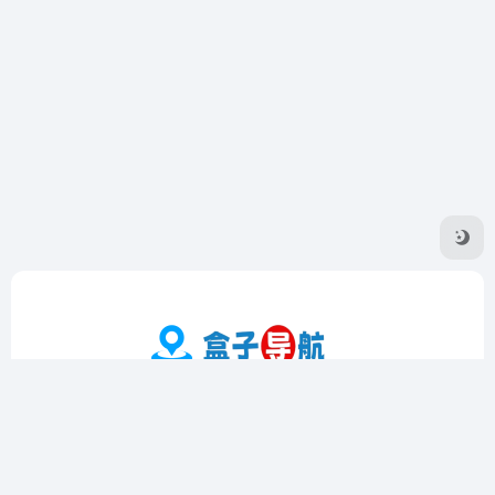
盒子导航是一个专注于收录优质在线工具的导航网站，提供实
用工具、影音工具、图片工具、编程工具等多个领域的精选资
源。界面简洁，操作方便，支持个性化定制和书签功能，帮助
用户高效查找和管理工具。