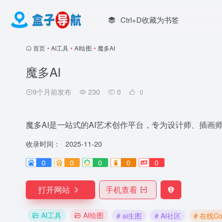
Ctrl+D收藏为书签
首页
•
AI工具
•
AI绘图
•
魔多AI
魔多AI
9个月前发布
230
0
0
魔多AI是一站式的AI艺术创作平台，专为设计师、插画
收录时间：
2025-11-20
0
0
0
0
0
打开网站
手机查看
AI工具
AI绘图
# ai生图
# AI社区
# 在线Co