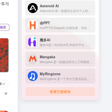
分享与
Asteroid AI
Asteroid AI 是一套面向企业与个人的浏览器自动化解决方案，利用 AI 与自动化技术，让用户无需编程即可创建“浏览器代理”（Browser Agents），实现数据录入、表单提交、网页交互等重复性工作。
会PPT
HuiPPT作为aippt行业领先者，综合前沿AI技术，仅需10秒即可为用户提供高质量、无需修改的PPT解决方案。无论是职场展示、教育课件还是销售报告或是各行各业，huippt均能快速生成符合需求的专业PPT，简化设计流程，减少沟通成本，提升工作效率。
魔多AI
魔多AI是一站式的AI艺术创作平台，专为设计师、插画师、摄影师、3D艺术家以及AI艺术爱好者打造。
Mangaka
Mangaka 是一款融合前沿人工智能技术的全流程漫画创作平台，专为想把文字故事快速转化为高品质漫画的用户设计。
MyRingtone
MyRingtone 是一个专注于提供高品质手机铃声、闹钟铃声及通知提示音免费下载的在线平台。
查看完整榜单