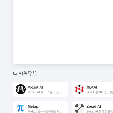
相关导航
Vozart AI
纳米AI
Vozart AI 是一个基于人工智能技术的在线音乐生成平台。
Metapi
Zread AI
Metapi 是一个开源的 AI API 聚合管理工具，它将分散在各处的 AI 中转站/聚合面板统一成一个入口、一个 API Key。它不是简单的列表汇总，而是真正的元聚合层（Meta-Aggregation Layer）：自动发现模型、智能路由、成本最优、统一管理。