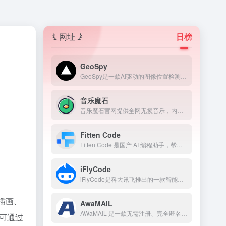
网址
日榜
GeoSpy
GeoSpy是一款AI驱动的图像位置检测工具，只需上传一张照片，AI就能快速分析并推断出拍摄地点。
音乐魔石
音乐魔石官网提供全网无损音乐，内容包含网络热门歌曲、非主流音乐、经典老歌、劲舞团歌曲等。
Fitten Code
Fitten Code 是国产 AI 编程助手，帮助开发者提高编程效率和代码质量。它支持多种主流编程语言和 IDE，包括 Python、C++、JavaScript、TypeScript、Java 等 80 多种语言，以及 Visual Studio Code、PyCharm、IntelliJ IDEA、Visual Studio 等开发环境 。
iFlyCode
iFlyCode是科大讯飞推出的一款智能编程助手，用户可以通过自然语言处理和机器学习技术，它支持多种主流编程语言，如 JavaScript、Python、Java、C#、PHP 等，并且可以无缝集成到 VS Code、PyCharm、Eclipse 等主流编辑器中。
插画、
AwaMAIL
AWaMAIL 是一款无需注册、完全匿名的临时邮箱平台，专为需要一次性邮件接收的用户设计。
户可通过