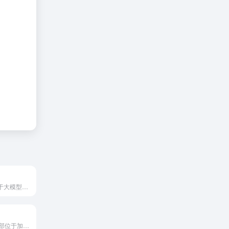
百度AI搜索是基于大模型的智能搜索引擎，它整合了百度搜索、文库、健康、教育等核心内容生态，用户的回答会更精准和更多内容。
Looka 是一家总部位于加拿大的 AI 驱动型创意设计平台，旨在通过人工智能技术让品牌设计变得简单且专业。