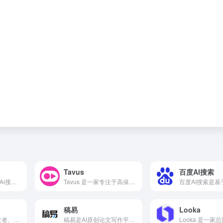
Tavus
百度AI搜索
纳米AI是360推出的Ai搜索工具，用户可以在网页是直接搜索查询问题，直接在几秒内出答案。网页还提供了其他搜索，包括文字、语音、拍照和视频搜索等。
Tavus 是一家专注于高保真、实时交互式 AI 数字人（Conversational Video）生成的先锋平台。它不是让你把一段文字变成一段视频，而是让你克隆出一个完美的“数字分身”。
稿易
Looka
Zread AI 是专为开发者、技术团队和企业打造的智能源码阅读与分析平台，利用前沿 AI 技术帮助用户快速掌握代码细节、优化项目管理并提升协作效率。
稿易是AI原创论文写作平台，10分钟产出3万字，提供真实网络数据、图、表、公式、代码，不限次2000字3级大纲，附带ppt、开题报告、任务书、40篇真实参考文献。