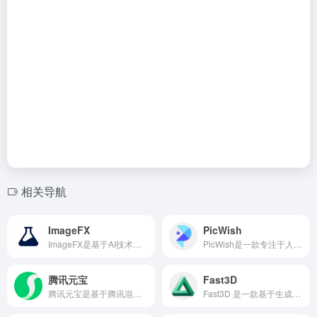
相关导航
ImageFX
PicWish
ImageFX是基于AI技术在线生图工具，通过文本提示生成高质量图像，支持多种风格，如写实、抽象、卡通等，能满足不同用户的对图像的需求。
PicWish是一款专注于人工智能图像处理的在线平台，旨在通过AI自动化技术简化复杂的图片编辑流程。
腾讯元宝
Fast3D
腾讯元宝是基于腾讯混元大模型的AI应用，可以帮你写作绘画文案翻译编程搜索阅读总结的全能助手。
Fast3D 是一款基于生成式 AI 的 3D 建模平台，用户只需提供文字描述或图片素材，即可在数秒内自动生成高质量、可交互的 3D 模型。