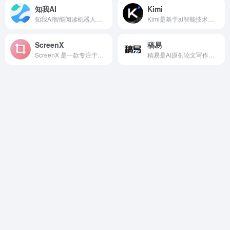
知我AI
Kimi
知我AI智能阅读机器人，专注搭建个人专属知识库，提升知识获取和利用效率，知我AI快速阅读视频、网页、文档、且总结相关内容，提炼精华要点，智能阅读分类管理知识库，碎片整合集中阅读实现自我成长。
Kimi是基于ai智能技术的一款超强ai助手工具，对话过程非常的完美，思考的过程，参考的内容等，都会有明确的来源。
ScreenX
稿易
ScreenX 是一款专注于为截图添加艺术化外框和背景的在线处理工具。
稿易是AI原创论文写作平台，10分钟产出3万字，提供真实网络数据、图、表、公式、代码，不限次2000字3级大纲，附带ppt、开题报告、任务书、40篇真实参考文献。