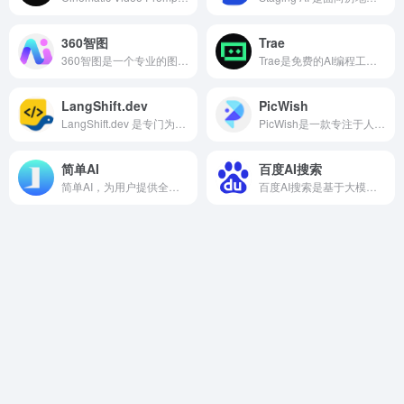
360智图
Trae
360智图是一个专业的图片版权查询平台，基于360搜索算法和...
Trae是免费的AI编程工具，它提供的功能非常多，如代码生成、项目开发、AI 模型集成等。
LangShift.dev
PicWish
LangShift.dev 是专门为开发者设计的编程语言转换学习平台。通过对比不同编程语言的语法特性和概念映射，帮助开发者快速掌握新语言。支持 JavaScript 到 Python、Rust 等多种语言转换学习，提供交互式代码编辑器和渐进式学习路径。
PicWish是一款专注于人工智能图像处理的在线平台，旨在通过AI自动化技术简化复杂的图片编辑流程。
简单AI
百度AI搜索
简单AI，为用户提供全方位AI服务，如AI绘图、AI写作、AI在线图片处理。
百度AI搜索是基于大模型的智能搜索引擎，它整合了百度搜索、文库、健康、教育等核心内容生态，用户的回答会更精准和更多内容。