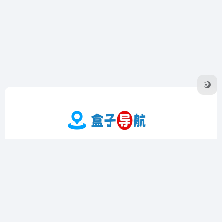
盒子导航是一个专注于收录优质在线工具的导航网站，提供实
用工具、影音工具、图片工具、编程工具等多个领域的精选资
源。界面简洁，操作方便，支持个性化定制和书签功能，帮助
用户高效查找和管理工具。
友链申请
隐私协议
Sitemap地图
广告合作·联系