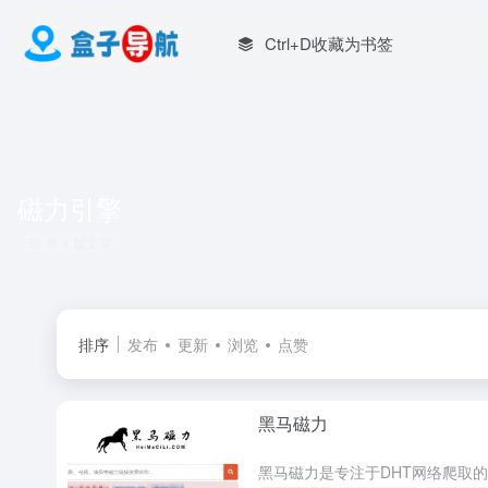
Ctrl+D收藏为书签
磁力引擎
共 1 篇文章
排序
发布
更新
浏览
点赞
黑马磁力