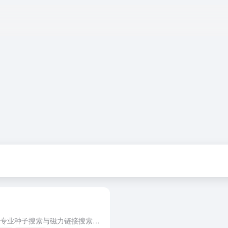
黑马磁力是专注于DHT网络爬取的专业种子搜索与磁力链接搜索引擎，索引千万级资源，涵盖电影、剧集、音乐、软件、动漫等领域。支持多维度排序、分类筛选与无需注册使用，界面简洁无广告，帮助用户快速获取所需资源...