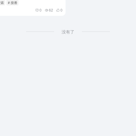
搜索
# 搜番
0
62
0
没有了