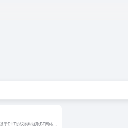
搜番是专业的磁力链接搜索引擎，基于DHT协议实时抓取BT网络资源，索引数千万条磁力链接，涵盖电影、剧集、动漫、音乐、软件等领域。