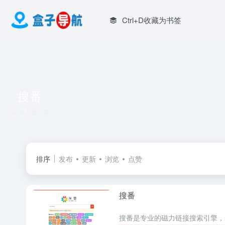
Ctrl+D收藏为书签
搜番
共 1 篇文章
排序
发布
更新
浏览
点赞
搜番