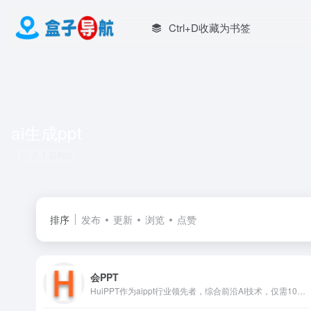
Ctrl+D收藏为书签
ai生成ppt
共 1 篇网址
排序
发布
更新
浏览
点赞
会PPT
HuiPPT作为aippt行业领先者，综合前沿AI技术，仅需10秒即可为用户提供高质量、无需修改的PPT解决方案。无论是职场展示、教育课件还是销售报告或是各行各业，huippt均能快速生成符合需求的专业PPT，简化设计流程，减少沟通成本，提升工作效率。