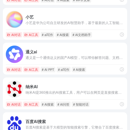
小艺
小艺是华为公司自主研发的AI智慧助手，基于最新的人工智能技术，提供了AI知识问答、AI写作、AI文档阅读、文档助手、编码助手、鸿蒙代码生成、鸿蒙代码问答、AI识图等多种AI功能，全面提升用户的生活质量和工作学习效率，打造“随时随地 问问小艺”的便捷体验。
AI对话
AI工具
# ai写作
# AI搜索
# AI文档助手
通义ai
通义是一个通情达义的国产AI模型，可以帮你解答问题、文档阅读、联网搜索并写作总结，最多支持1000万字的文档速读。
AI对话
AI工具
# AI PPT
# ai写作
# AI搜索
纳米AI
纳米AI是360推出的Ai搜索工具，用户可以在网页是直接搜索查询问题，直接在几秒内出答案。网页还提供了其他搜索，包括文字、语音、拍照和视频搜索等。
AI对话
AI工具
# AI搜索
# AI问答
# 智能对话
百度AI搜索
百度AI搜索是基于大模型的智能搜索引擎，它整合了百度搜索、文库、健康、教育等核心内容生态，用户的回答会更精准和更多内容。