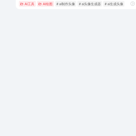
AI工具
AI绘图
# ai制作头像
# ai头像生成器
# ai生成头像