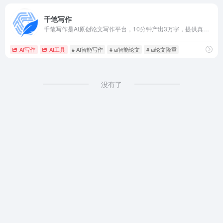
千笔写作
千笔写作是AI原创论文写作平台，10分钟产出3万字，提供真实网络数据、图、表、公式、代码，不限次2000字3级大纲，附带ppt、开题报告、任务书、40篇真实参考文献。
AI写作
AI工具
# AI智能写作
# ai智能论文
# ai论文降重
没有了