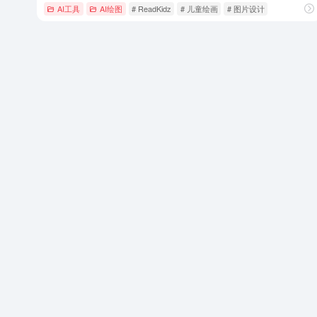
AI工具
AI绘图
# ReadKidz
# 儿童绘画
# 图片设计