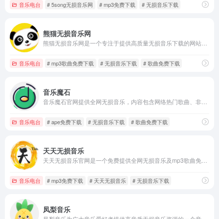
音乐电台
# 5song无损音乐网
# mp3免费下载
# 无损音乐下载
熊猫无损音乐网
熊猫无损音乐网是一个专注于提供高质量无损音乐下载的网站，所有音乐资源都是免费提供的，用户无需支付任何费用即可下载无损音乐。
音乐电台
# mp3歌曲免费下载
# 无损音乐下载
# 歌曲免费下载
音乐魔石
音乐魔石官网提供全网无损音乐，内容包含网络热门歌曲、非主流音乐、经典老歌、劲舞团歌曲等。
音乐电台
# ape免费下载
# 无损音乐下载
# 歌曲免费下载
天天无损音乐
天天无损音乐官网是一个免费提供全网无损音乐及mp3歌曲免费下载网站,为广大音乐爱好者提供音乐交流及资源分享平台。
音乐电台
# mp3免费下载
# 天天无损音乐
# 无损音乐下载
凤梨音乐
凤梨音乐为广大音乐爱好者提供高音质无损音乐资源的一个音乐分享平台。网站还提供免费音乐下载服务，用户可以不需要付费就可以使用全部网页功能，如在线收听、免费下载、搜索音乐等。