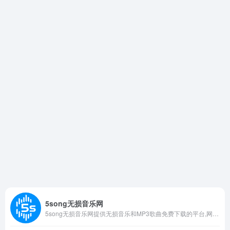
5song无损音乐网
5song无损音乐网提供无损音乐和MP3歌曲免费下载的平台,网站收录了大量WAV、FLAC、MP3等格式的无损音乐，满足不同用户群体的需求。