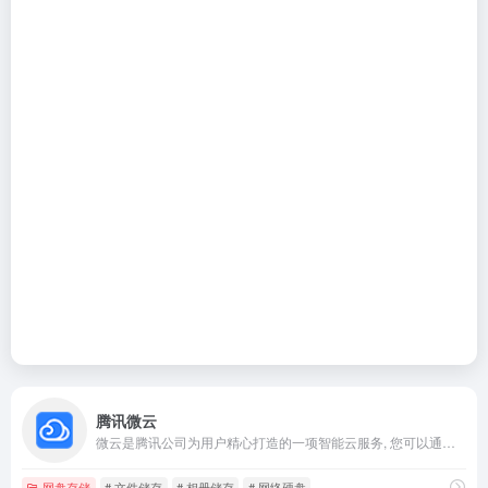
腾讯微云
微云是腾讯公司为用户精心打造的一项智能云服务, 您可以通过微云方便地在手机和电脑之间同步文件、推送照片和传输数据。
网盘存储
# 文件储存
# 相册储存
# 网络硬盘