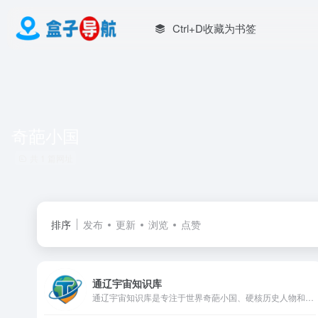
Ctrl+D收藏为书签
奇葩小国
共 1 篇网址
排序
发布
更新
浏览
点赞
通辽宇宙知识库
通辽宇宙知识库是专注于世界奇葩小国、硬核历史人物和二次元谐音梗文化的综合性知识平台。深度解析小约翰可汗视频内容，收录通辽宇宙成员国、硬核狠人传记、历史科普视频和通辽国粹梗文化，为历史爱好者和网络文化爱好者提供丰富的知识内容和娱乐体验。