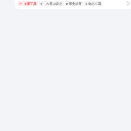
实用工具
# 二次元谐音梗
# 历史科普
# 奇葩小国