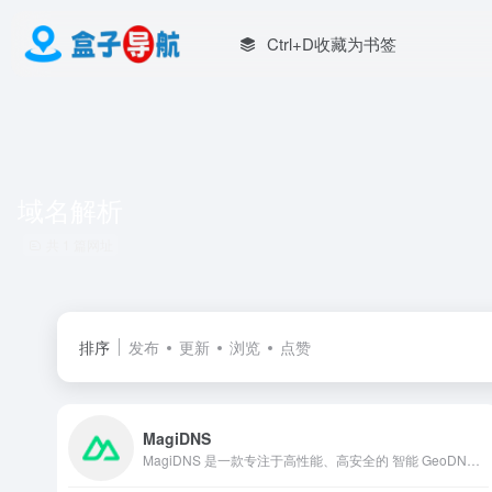
Ctrl+D收藏为书签
域名解析
共 1 篇网址
排序
发布
更新
浏览
点赞
MagiDNS
MagiDNS 是一款专注于高性能、高安全的 智能 GeoDNS 托管平台。